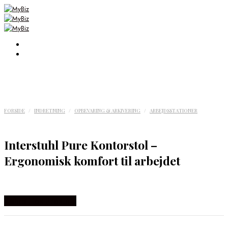
FORSIDE
/
INDRETNING
/
OPBEVARING & ARKIVERING
/
ARBEJDSSTATIONER
Interstuhl Pure Kontorstol –
Ergonomisk komfort til arbejdet
Købes Hos Prostole