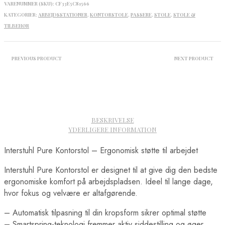
VARENUMMER (SKU):
CF33E5C81566
KATEGORIER:
ARBEJDSSTATIONER
,
KONTORSTOLE
,
PASSERE
,
STOLE
,
STOLE &
TILBEHØR
PREVIOUS PRODUCT
NEXT PRODUCT
BESKRIVELSE
YDERLIGERE INFORMATION
Interstuhl Pure Kontorstol – Ergonomisk støtte til arbejdet
Interstuhl Pure Kontorstol er designet til at give dig den bedste
ergonomiske komfort på arbejdspladsen. Ideel til lange dage,
hvor fokus og velvære er altafgørende.
– Automatisk tilpasning til din kropsform sikrer optimal støtte
– Smartspring-teknologi fremmer aktiv siddestilling og øger