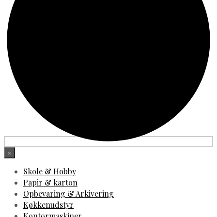
×
Skole & Hobby
Papir & karton
Opbevaring & Arkivering
Køkkenudstyr
Kontormaskiner