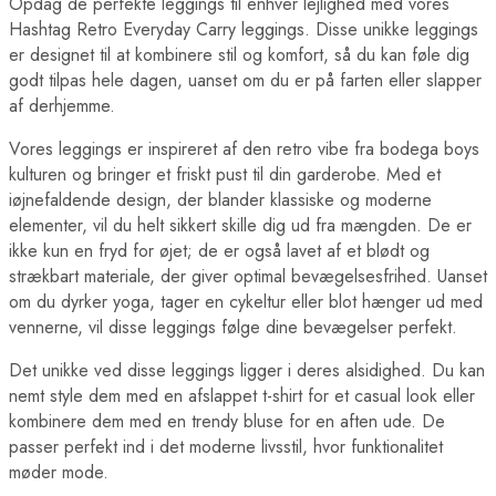
Opdag de perfekte leggings til enhver lejlighed med vores
Hashtag Retro Everyday Carry leggings. Disse unikke leggings
er designet til at kombinere stil og komfort, så du kan føle dig
godt tilpas hele dagen, uanset om du er på farten eller slapper
af derhjemme.
Vores leggings er inspireret af den retro vibe fra bodega boys
kulturen og bringer et friskt pust til din garderobe. Med et
iøjnefaldende design, der blander klassiske og moderne
elementer, vil du helt sikkert skille dig ud fra mængden. De er
ikke kun en fryd for øjet; de er også lavet af et blødt og
strækbart materiale, der giver optimal bevægelsesfrihed. Uanset
om du dyrker yoga, tager en cykeltur eller blot hænger ud med
vennerne, vil disse leggings følge dine bevægelser perfekt.
Det unikke ved disse leggings ligger i deres alsidighed. Du kan
nemt style dem med en afslappet t-shirt for et casual look eller
kombinere dem med en trendy bluse for en aften ude. De
passer perfekt ind i det moderne livsstil, hvor funktionalitet
møder mode.