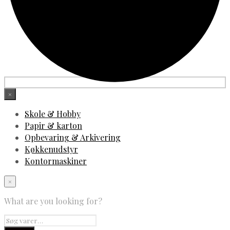
×
Skole & Hobby
Papir & karton
Opbevaring & Arkivering
Køkkenudstyr
Kontormaskiner
×
What are you looking for?