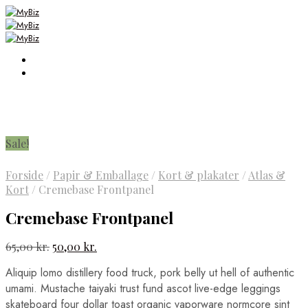
Sale!
Forside
/
Papir & Emballage
/
Kort & plakater
/
Atlas &
Kort
/
Cremebase Frontpanel
Cremebase Frontpanel
Den
Den
65,00
kr.
50,00
kr.
oprindelige
aktuelle
Aliquip lomo distillery food truck, pork belly ut hell of authentic
pris
pris
umami. Mustache taiyaki trust fund ascot live-edge leggings
var:
er:
skateboard four dollar toast organic vaporware normcore sint
65,00 kr..
50,00 kr..