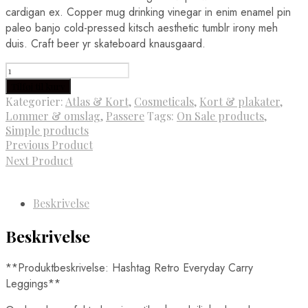
cardigan ex. Copper mug drinking vinegar in enim enamel pin
paleo banjo cold-pressed kitsch aesthetic tumblr irony meh
duis. Craft beer yr skateboard knausgaard.
Cremebase
Frontpanel
Tilføj til kurv
antal
Kategorier:
Atlas & Kort
,
Cosmeticals
,
Kort & plakater
,
Lommer & omslag
,
Passere
Tags:
On Sale products
,
Simple products
Previous Product
Next Product
Beskrivelse
Beskrivelse
**Produktbeskrivelse: Hashtag Retro Everyday Carry
Leggings**