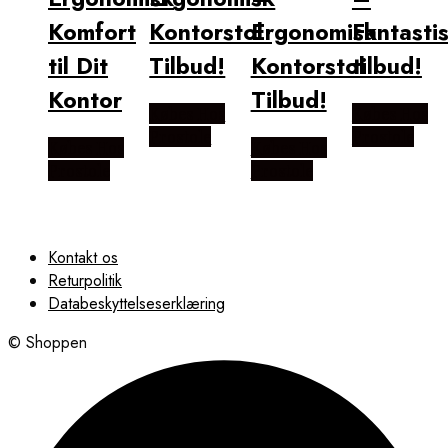
Komfort
Kontorstol
Ergonomisk
Fantasti
til Dit
Tilbud!
Kontorstol
tilbud!
Kontor
Tilbud!
Købes Hos
Købes Hos
Prostole
Prostole
Købes Hos
Købes Hos
Prostole
Prostole
Kontakt os
Returpolitik
Databeskyttelseserklæring
© Shoppen