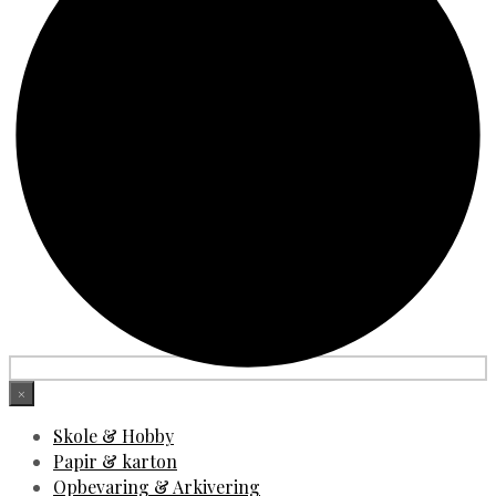
×
Skole & Hobby
Papir & karton
Opbevaring & Arkivering