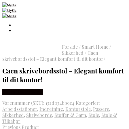
Forside
/
Smart Home
/
Sikkerhed
/
Caen
skrivebordsstol – Elegant komfort til dit kontor!
Caen skrivebordsstol – Elegant komfort
til dit kontor!
Købes Hos Prostole
Varenummer (SKU):
132d034bb9c4
Kategorier:
Arbejdsstationer
,
Indretning
,
Kontorstole
,
Passere
,
Sikkerhed
,
Skriveborde
,
Stoffer & Garn
,
Stole
,
Stole &
Tilbehør
Previous Product