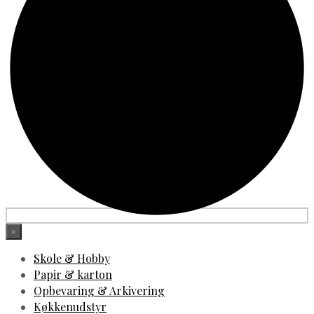
×
Skole & Hobby
Papir & karton
Opbevaring & Arkivering
Køkkenudstyr