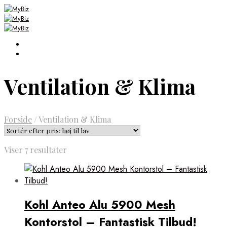
Ventilation & Klima
Forside
/
Ventilation & Klima
Sorteret
Viser 7 resultater
efter
pris:
høj
til
Kohl Anteo Alu 5900 Mesh
lav
Kontorstol – Fantastisk Tilbud!