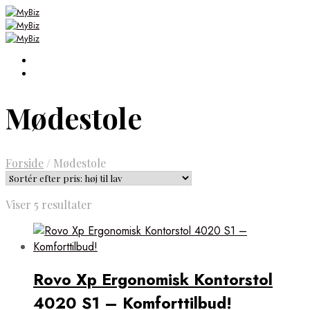
Mødestole
Forside
/
Mødestole
Sorteret
Viser 5 resultater
efter
pris:
høj
til
Rovo Xp Ergonomisk Kontorstol
lav
4020 S1 – Komforttilbud!