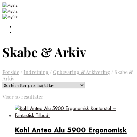
Skabe & Arkiv
Forside
/
Indretning
/
Opbevaring & Arkivering
/
Skabe &
Arkiv
Sorteret
Viser 10 resultater
efter
pris:
høj
til
Kohl Anteo Alu 5900 Ergonomisk
lav